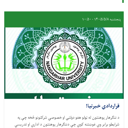
پنجشنبه ۱۴۰۵/۵/۸ - ۱۰:۵۰
قراردادي خبرتيا!
د ننګرهار پوهنتون له ټولو هغو دولتي او خصوصي شرکتونو څخه چې په
شرايطو برابر وي غوښتنه کوي چې دننګرهار پوهنتون د اداري او تدريسي