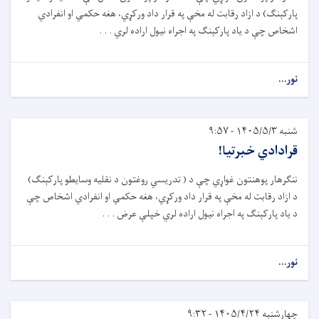
پارکېنګ) د ازاد رقابت له مخې په قرار داد ورکړي، هغه حکمي او انفرادي
اشخاص چې د ياد پارکېنګ په اجراه نيول اراده لري . . .
نور...
شنبه ۱۴۰۵/۵/۳ - ۹:۵۷
قرادادي خبرتيا!
ننګرهار پوهنتون غواړي چې د ( تدريسي روغتون د نقليه وسايطو پارکېنګ)
د ازاد رقابت له مخې په قرار داد ورکړي، هغه حکمي او انفرادي اشخاص چې
د ياد پارکېنګ په اجراه نيول اراده لري خپلې عرض . . .
نور...
چهارشنبه ۱۴۰۵/۴/۲۴ - ۹:۳۲