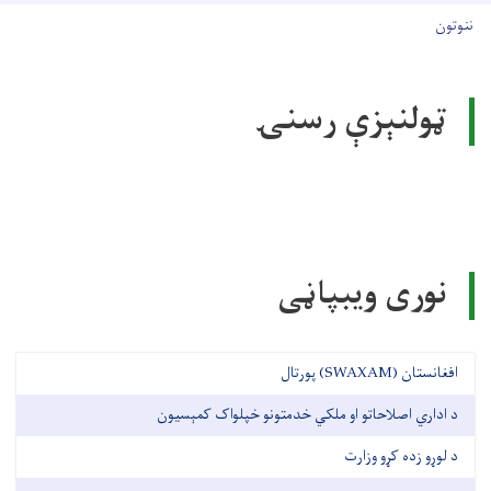
User account men
ننوتون
ټولنېزې رسنۍ
نوری ویبپاڼی
افغانستان (SWAXAM) پورتال
د اداري اصلاحاتو او ملکي خدمتونو خپلواک کمېسیون
د لوړو زده کړو وزارت