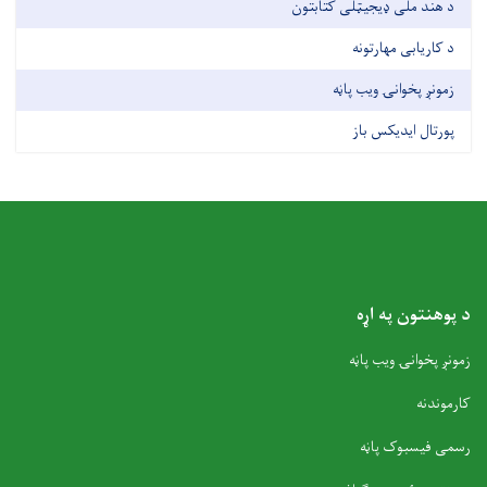
د هند ملی ډیجیټلی کتابتون
د کاریابی مهارتونه
زمونږ پخوانۍ ویب پاڼه
پورتال ایدیکس باز
د پوهنتون په اړه
زمونږ پخوانۍ ویب پاڼه
کارموندنه
رسمی فیسبوک پاڼه