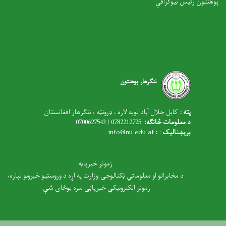
پوهنتون رئیس بیوګرافي
ننګرهار پوهنتون
پته :
کابل جلال آباد لویه لاره ، ډرونټه ، ننګرهار افغانستان
د معلومات څانګه:
0782212725 / 0700627543
بریښنالیک
:
:
nfo@nu.edu.af
i
زمونږ خبرپاڼه
د مخابراتو او معلوماتي ټکنالوجۍ وزارت په اړه د وروستیو خبرونو لپاره،
زمونږ الکترونیکي خبرپاڼی سره یوځای شې.