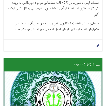
شعباتو لپاره د ضرورت وړ (۵۹) قلمه تنظيفاتي موادو د دواوطلبۍ په پروسه
کې ګډون وکړي او د تدارکاتو آمريت څخه دې د شرطپاڼې يو نقل کاپي ترلاسه
کړي.
د اعلان د نشر څخه (۱۰) کاري ورځې وروسته دې خپل آفر د شرطنامې
دشرايطو، تدارکاتو قانون او طرزالعمل له مخې مهر او بند(سربسته) د . . .
نور...
شنبه ۱۴۰۵/۵/۳ - ۱۰:۲