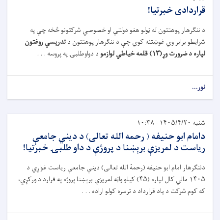
قراردادی خبرتيا!
د ننګرهار پوهنتون له ټولو هغو دولتي او خصوصي شرکتونو څخه چې په
شرايطو برابر وي غوښتنه کوي چې د ننګرهار پوهنتون د
تدرېسي روغتون
لپاره د ضرورت وړ(۱۳) قلمه خياطي لوازمو
د دواوطلبۍ په پروسه . . .
نور...
شنبه ۱۴۰۵/۴/۲۰ - ۱۰:۳۸
دامام ابو حنيفه ( رحمه الله تعالی) د دیني جامعې
رياست د لمريزې برېښنا د پروژې د داو طلبۍ خبرتيا!
دننګرهار امام ابو حنيفه (رحمهّ الله تعالی) دينې جامعې رياست غواړي د
۱۴۰۵ مالي کال لپاره (۴۵) کيلو واټه لمريزې برېښنا پروژه په قرارداد ورکړي،
که کوم شرکت د ياد قرارداد د ترسره کولو اراده . . .