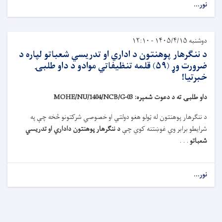
نور...
دوشنبه ۱۴۰۵/۴/۱۵ - ۱۲:۱۰
د ننګرهار پوهنتون د اداري او تدريسي شعباتو لپاره د
ضرورت وړ (۵۹) قلمه تنظیفاتي موادو د داو طلبۍ
خبرتيا!
داو طلبۍ ته د دعوت شمېره:
MOHE/NU/1404/NCB/G-03
د ننګرهار پوهنتون له ټولو هغو دولتي او خصوصي شرکتونو څخه چې په
شرايطو برابر وي غوښتنه کوي چې
د ننګرهار پوهنتون داداري او تدريسي
شعباتو
. . .
نور...