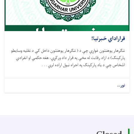
قراراداي خبرتيا!
ننګرهار پوهنتون غواړي چې د ( ننګرهار پوهنتون داخل کې د نقليه وسايطو
پارکېنګ) د ازاد رقابت له مخې په قرار داد ورکړي، هغه حکمي او انفرادي
اشخاص چې د ياد پارکېنګ په اجراه نيول اراده لري . . .
نور...