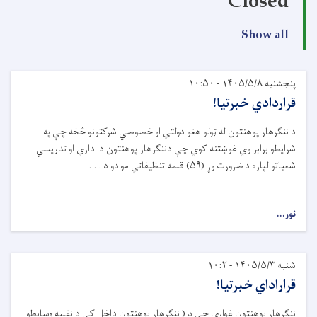
Closed
Show all
پنجشنبه ۱۴۰۵/۵/۸ - ۱۰:۵۰
قراردادي خبرتيا!
د ننګرهار پوهنتون له ټولو هغو دولتي او خصوصي شرکتونو څخه چې په
شرايطو برابر وي غوښتنه کوي چې دننګرهار پوهنتون د اداري او تدريسي
شعباتو لپاره د ضرورت وړ (۵۹) قلمه تنظيفاتي موادو د . . .
نور...
شنبه ۱۴۰۵/۵/۳ - ۱۰:۲
قراراداي خبرتيا!
ننګرهار پوهنتون غواړي چې د ( ننګرهار پوهنتون داخل کې د نقليه وسايطو