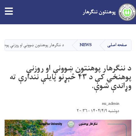
پوهنتون ننګرهار
Skip
to
main
صفحه اصلی
NEWS
د ننګرهار پوهنتون ښوونې او روزنې پوهنځي کې د ۴۳ څېړنو پایلې نندارې 
content
د ننګرهار پوهنتون ښوونې او روزنې
پوهنځي کې د ۴۳ څېړنو پایلې نندارې ته
وړاندې شوې.
nu_admin
دوشنبه ۱۴۰۴/۴/۹ - ۲۰:۳۶