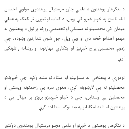
د ننګرهار پوهنتون د علمي چارو مرستیال پوهندوی مولوي احسان
الله ناصح په خپلو خبرو کې وویل، د کتاب او تیورۍ تر څنګ په عملي
میدان کې محصلینو ته مسلکي او تخصصي روزنه ورکول د پوهنتون له
مهمو اهدافو څخه دی او ویې ویل، جوړ شوي نندارتون وښوده، چې
زمونږ محصلین پراخ څېړنیز او ابتکاري مهارتونه او روښانه راتلونکی
لري.
نوموړي د پوهنځي له مسؤلینو او استادانو مننه وکړه، چې څېړونکو
محصلینو ته یې لارښوونه کړې، هغوی سره یې زحمتونه ویستي او
محصلین یې وستایل، چې د خپلو څېړنیزو پروژو پر مهال یې د
پوهنتون له شته امکاناتو په ښه توګه استفاده کړې.
د ننګرهار پوهنتون د څېړنو او علمي مجلو مرستیال پوهندوی دوکتور