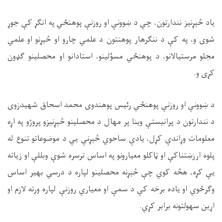
یاد څېړنیز نندارتون، چې د ښوونې او روزنې پوهنځي په انګړ کې جوړ
شوی و، په کې د ننګرهار پوهنتون د علمي چارو او څېړنو او علمي
مجلو مرستیالانو، د پوهنځي مسؤلینو، استادانو او محصلینو ګډون
کړی و.
د ښوونې او روزنې پوهنځي رئیس پوهندوی محمد اسحاق شهیدزوی
د نندارتون د پرانیستې وینا پر مهال د محصلینو څېړنیزو پروژو په اړه
معلومات وړاندې کړل، یادې ساحوي څېړنې یې د موضوعاتو تنوع له
پلوه ارزښتناکې او ټاکلو معیارونو په اساس ترسره شوې وبللې او زیاته
یې کړه، هڅه کوي چې څېړنه محصلینو لپاره د درسي بهیر اساس
وګرځوي او یاده برخه کې د سمې او معیاري روزنې لپاره ورته لازم او
اړین سهولتونه برابر کړي.