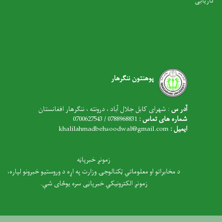
کاریابی
پوهنتون ننگرهار
آدر س
: شهرای کابل جلال آباد ، درونته ، ننگرهار افغانستان
شماره های تماس :
0788968831 / 0700627543
ایمیل :
khalilahmadbehsoodwal@gmail.com
زمونږ خبرپاڼه
د مخابراتو او معلوماتي ټکنالوجۍ وزارت په اړه د وروستیو خبرونو لپاره،
زمونږ الکترونیکي خبرپاڼی سره یوځای شې.