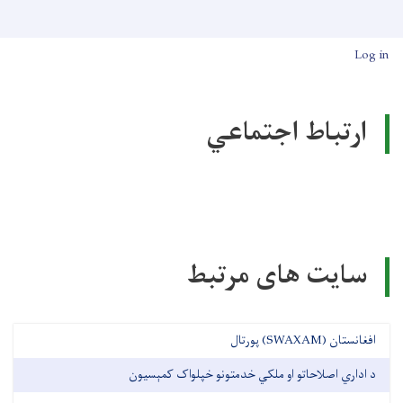
User account men
Log in
ارتباط اجتماعي
سایت های مرتبط
افغانستان (SWAXAM) پورتال
د اداري اصلاحاتو او ملکي خدمتونو خپلواک کمېسیون