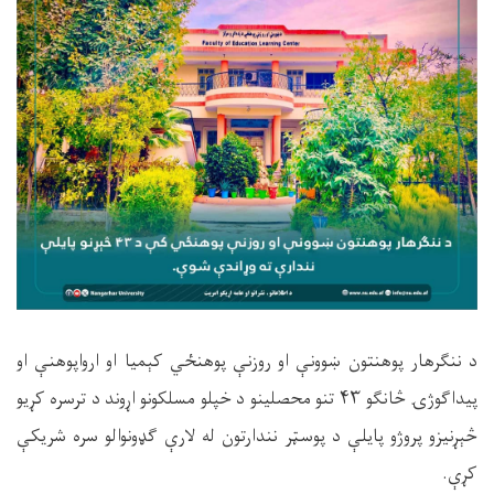
د ننګرهار پوهنتون ښوونې او روزنې پوهنځي کېمیا او ارواپوهنې او
پیداګوژۍ څانګو ۴۳ تنو محصلینو د خپلو مسلکونو اړوند د ترسره کړیو
څېړنیزو پروژو پایلې د پوسټر نندارتون له لارې ګډونوالو سره شریکې
کړې.