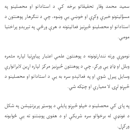
سعید محمد وقار تحقیقاتو برخه کې د استادانو او محصلینو په
مسؤلیتونو خبرې وکړې او خوښي یې وښوه، چې د ننګرهار پوهنتون د
استادانو او محصلینو څېړنیز فعالیتونه د هرې ورځې په تېرېدو پراختیا
مومي.
نوموړي ورته نندارتونونه د پوهنتون علمي اعتبار پیاوړتیا لپاره مثمره
وبلل او ډاډ یې ورکړ، چې د پوهنتون څېړنیز مرکز لپاره اړین لابراتواري
وسایل پیرل شوي او په فعالېدو سره به یې د استادانو او محصلینو د
څېړنو لړۍ لا معیاري او چټکه شي.
په پاى کې محصلینو د خپلو څېړنو پایلې د پوسټر پریزنټېشن په شکل
د غونډې له برخوالو سره شریکې او د هغوی پوښتنو ته یې ځوابونه
ورکړل.