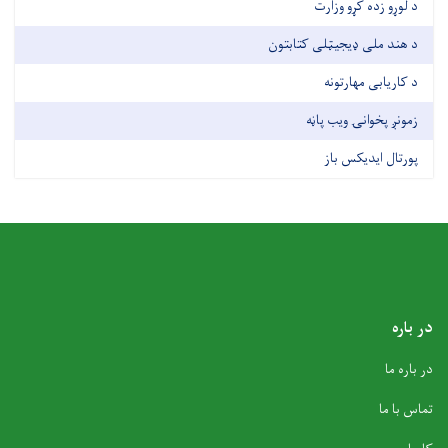
د لوړو زده کړو وزارت
د هند ملی ډیجیټلی کتابتون
د کاریابی مهارتونه
زمونږ پخوانۍ ویب پاڼه
پورتال ایدیکس باز
در باره
در باره ما
تماس با ما