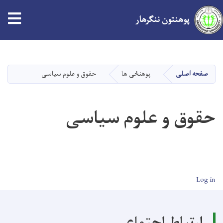
tion
پوهنتون ننګرهار
Skip
to
main
صفحه اصلی
پوهنځی ها
حقوق و علوم سیاسی
content
حقوق و علوم سیاسی
User account men
Log in