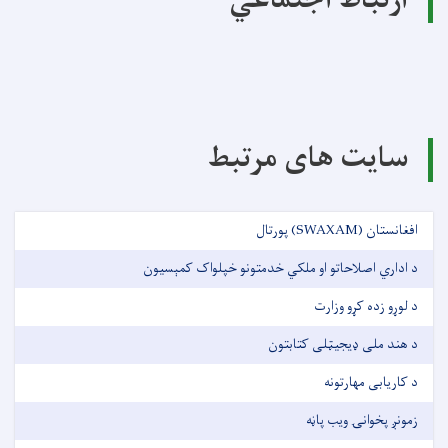
ارتباط اجتماعي
سایت های مرتبط
افغانستان (SWAXAM) پورتال
د اداري اصلاحاتو او ملکي خدمتونو خپلواک کمېسیون
د لوړو زده کړو وزارت
د هند ملی ډیجیټلی کتابتون
د کاریابی مهارتونه
زمونږ پخوانۍ ویب پاڼه