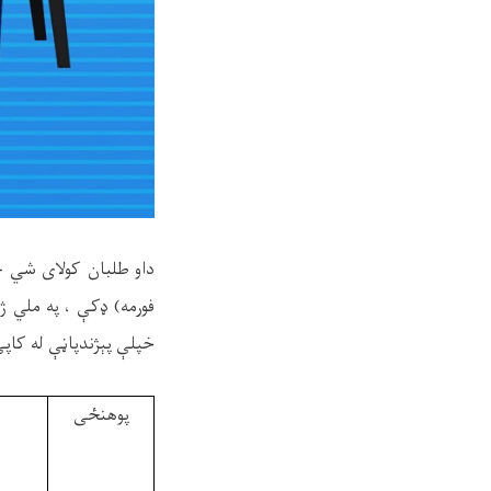
داو طلبان کولای شي چ
فورمه) ډکې ، په ملي ژ
خپلې پېژندپاڼې له کاپي
پوهنځی