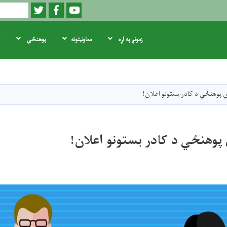
Twitter
Facebook
Youtube
لټون
زمونږ په اړه
معاونیتونه
پوهنځي
اصلي
منځپانګه
دانګل
 پوهنځي د کادر بستونو اعلان!
پوهنځي د کادر بستونو اعلان!