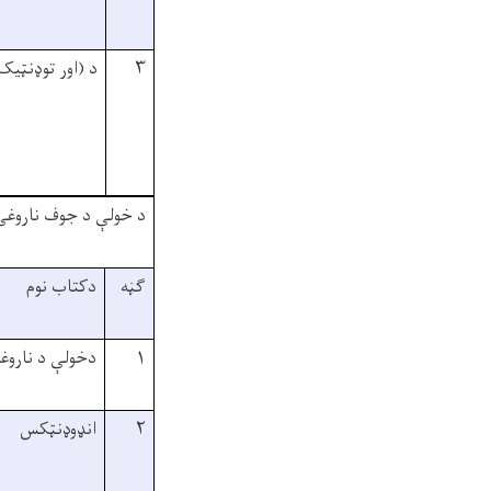
۳
د (اور توډنټي
د خولې د جوف ناروغۍ
ګڼه
دکتاب نوم
۱
دخولې د ناروغ
۲
انډوډنټکس