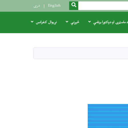
SEARCH
English
دری
د ماسټرۍ او دوکتورا برنامې
څېړنې
نړېوال کنفرانس