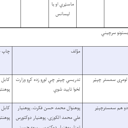
ماسټري او يا
ليسانس
بستونو سرچينې
مؤلف
چاپ 
 لومړی سمستر چپټر
تدريسي چپټر چې لوړو زده کړو وزارت
کابل 
لخوا تاييد شوي
پوهنت
دو هم سمسترچپټر
پوهنوال محمد حسن فکرت، پوهنيار
کابل 
علي محمد الکوزی، پوهنيار دوکتورس
پوهنت
تمنا، پوهنيار دوکتورس ربيعه حسينی