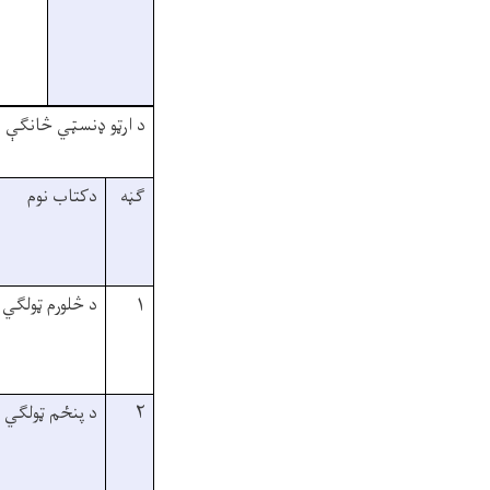
د ارټو ډنسټي څانګې 
ګڼه
دکتاب نوم
۱
د څلورم ټولګي
۲
د پنځم ټولګي 