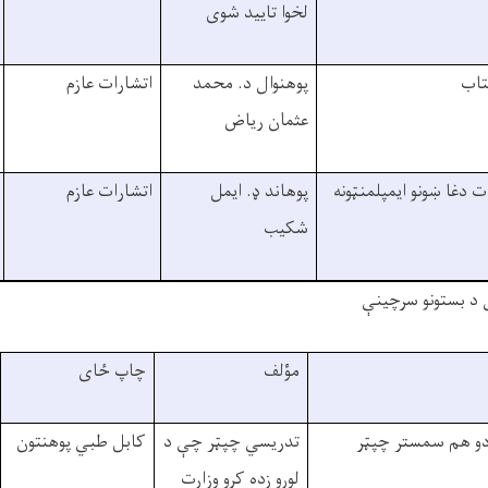
لخوا تاييد شوی
تاب
پوهنوال د. محمد
اتشارات عازم
عثمان رياض
 دغا ښونو ايمپلمنټونه
پوهاند ډ. ايمل
اتشارات عازم
شکيب
 د بستونو سرچينې
مؤلف
چاپ ځای
دو هم سمستر چپټر
تدريسي چپټر چې د
کابل طبي پوهنتون
لوړو زده کړو وزارت