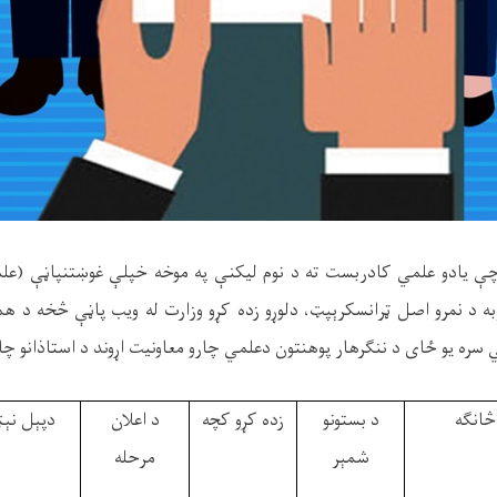
ې يادو علمي کادربست ته د نوم ليکنې په موخه خپلې غوښتنپاڼې (عل
به د نمرو اصل ټرانسکرېپټ، دلوړو زده کړو وزارت له ويب پاڼې څخه د 
 سره يو ځای د ننګرهار پوهنتون دعلمي چارو معاونيت اړوند د استاذانو چا
څانګه
د بستونو
زده کړو کچه
د اعلان
دپېل نېټ
شمېر
مرحله