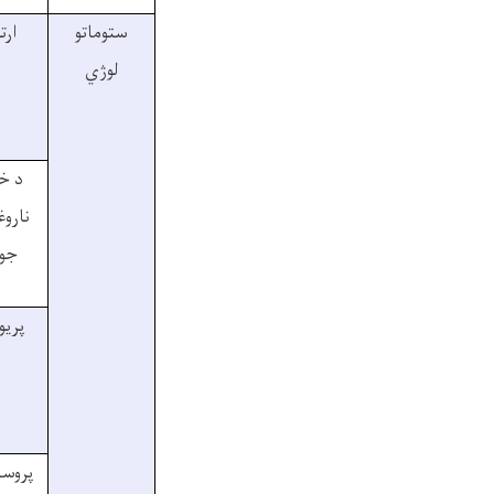
ستوماتو
ارت
لوژي
د خ
نارو
جو
پريو
پروس