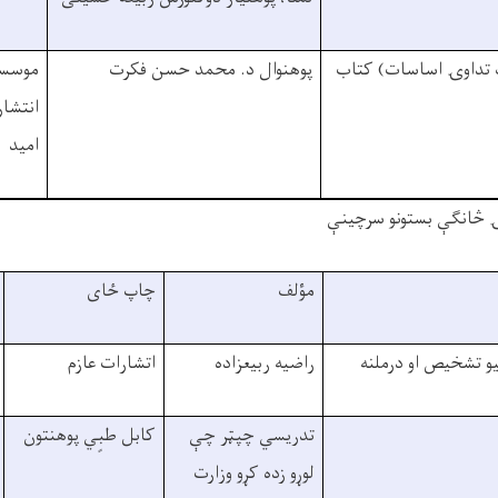
ک تداوۍ اساسات) کتاب
پوهنوال د. محمد حسن فکرت
موسس
انتشا
امید
 څانګې بستونو سرچينې
مؤلف
چاپ ځای
يو تشخيص او درملنه
راضيه ربيعزاده
اتشارات عازم
تدريسي چپټر چې
کابل طبٍي پوهنتون
لوړو زده کړو وزارت