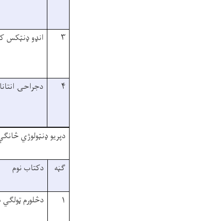
۳
انډو ډنټکس ک
۴
دجراحۍ انتانات
دپريو ډنټولوژي څانګې
ګڼه
دکتاب نوم
۱
دڅلورم ټولګي 