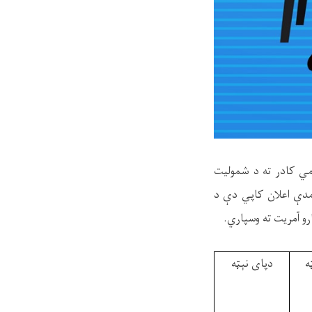
مي کادر ته د شموليت
همدې اعلان کاپي دې د
رو آمريت ته وسپاري.
ه
دپای نېټه