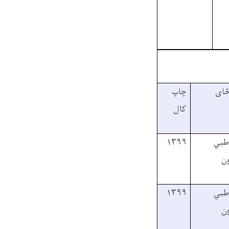
ځای
چاپ
کال
طبي
۱۳۹۹
ون
طبي
۱۳۹۹
ون