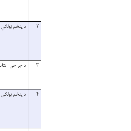
۲
د پنځم ټولګي 
۳
د جراحۍ انتانا
۴
د پنځم ټولګي 