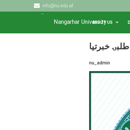
info@nu.edu.af
Main navigation
د داو طلبۍ خبرتيا!
EVENTS
HOME
Nangarhar University
ABOUT US
nu_admin