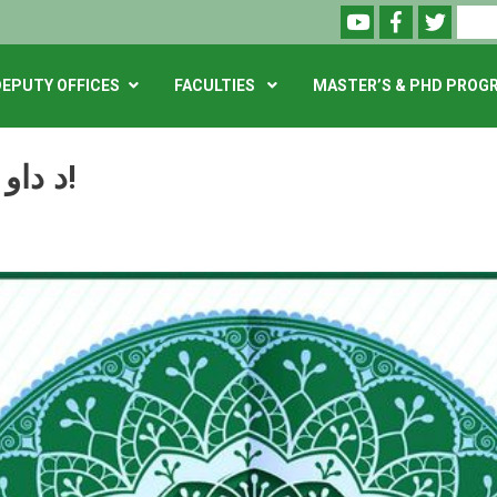
Skip
Youtube
Facebook
Twitte
Search
to
main
DEPUTY OFFICES
FACULTIES
MASTER’S & PHD PROG
content
د داو طلبۍ خبرتيا!