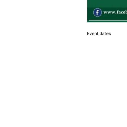
Event dates
Event dates
Sun, Sep 
ونو څخه چې په
يې د تعميراتو
يريت څخه دې د