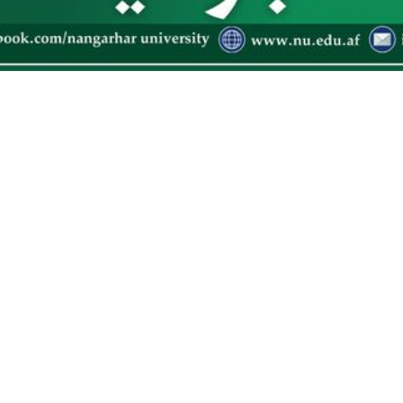
28 2025 9:40 AM
-
Sun, Oct 12 2025 9:40 AM
عوت شمېره:
MOHE/NU/1404/NCB/G-09
تون رياست له ټولو هغو دولتي او خصوصي شرکت
ي غوښتنه کوي چې د ننګرهار پوهنتون د مرکزي ليل
بۍ په پروسه کې ګډون وکړي او د تدارکاتو مد
کاپي ترلاسه کړي.