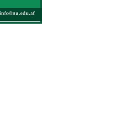
داو طلبۍ ته د د
د ننګرهار پوهن
شرايطو برابر و
ترميم د داو طل
شرطپاڼې يو نقل 