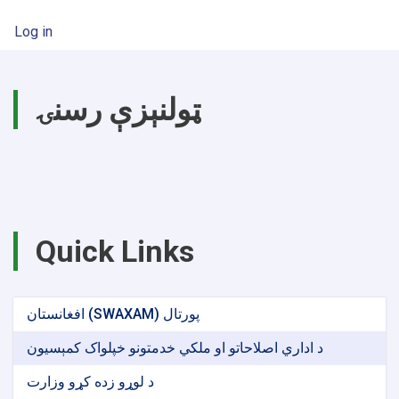
User account menu
Log in
ټولنېزې رسنۍ
Quick Links
افغانستان (SWAXAM) پورتال
د اداري اصلاحاتو او ملکي خدمتونو خپلواک کمېسیون
د لوړو زده کړو وزارت