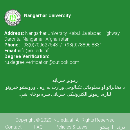
Nangarhar University
Address:
Nangarhar University, Kabul-Jalalabad Highway,
Daronta, Nangarhar, Afghanistan
Phone:
+93(0)700627543 / +93(0)78896 8831
Email
: info@nu.edu.af
Degree Verification:
nu.degree.verification@outlook.com
زمونږ خبرپاڼه
د مخابراتو او معلوماتي ټکنالوجۍ وزارت په اړه د وروستیو خبرونو
لپاره، زمونږ الکترونیکي خبرپاڼی سره یوځای شې.
Copyright © 2020| NU.edu.af. All Rights Reserved
Footer menu
Contact
FAQ
Policies & Laws
پښتو
دری