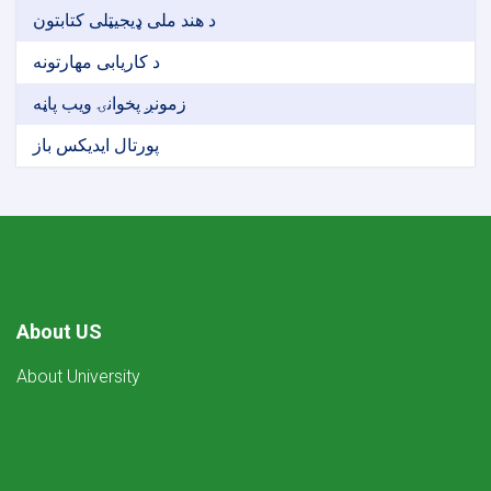
د هند ملی ډیجیټلی کتابتون
د کاریابی مهارتونه
زمونږ پخوانۍ ویب پاڼه
پورتال ایدیکس باز
About US
About University